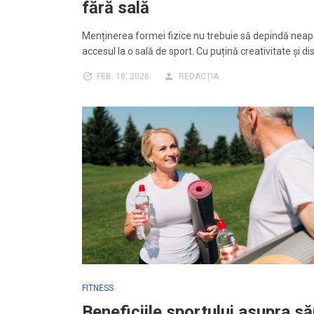
fără sală
Menținerea formei fizice nu trebuie să depindă neap
accesul la o sală de sport. Cu puțină creativitate și di
FEB. 18, 2026
REDACȚIA
FITNESS
Beneficiile sportului asupra să