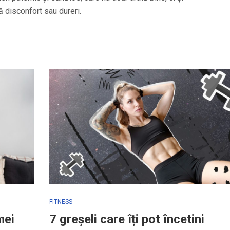
ră disconfort sau dureri.
FITNESS
mei
7 greșeli care îți pot încetini