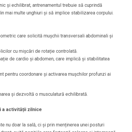
c și echilibrat, antrenamentul trebuie să cuprindă
in mai multe unghiuri și să implice stabilizarea corpului.
sometric care solicită mușchii transversali abdominali și
icilor cu mișcări de rotație controlată.
ție de cardio și abdomen, care implică și stabilitatea
nt pentru coordonare și activarea mușchilor profunzi ai
onarea și dezvoltă o musculatură echilibrată.
a activității zilnice
 nu doar la sală, ci și prin menținerea unei posturi