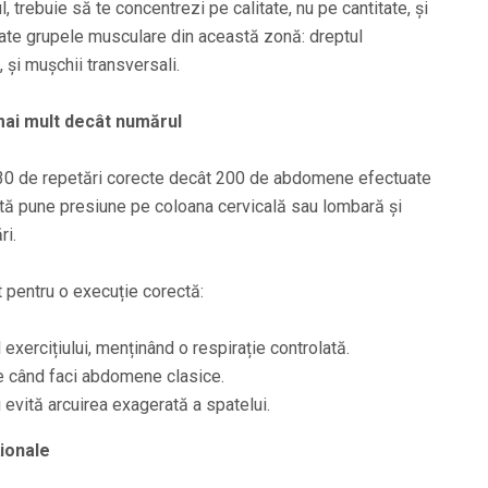
 trebuie să te concentrezi pe calitate, nu pe cantitate, și
toate grupele musculare din această zonă: dreptul
, și mușchii transversali.
mai mult decât numărul
0-30 de repetări corecte decât 200 de abdomene efectuate
șită pune presiune pe coloana cervicală sau lombară și
ri.
 pentru o execuție corectă:
exercițiului, menținând o respirație controlată.
le când faci abdomene clasice.
și evită arcuirea exagerată a spatelui.
ționale