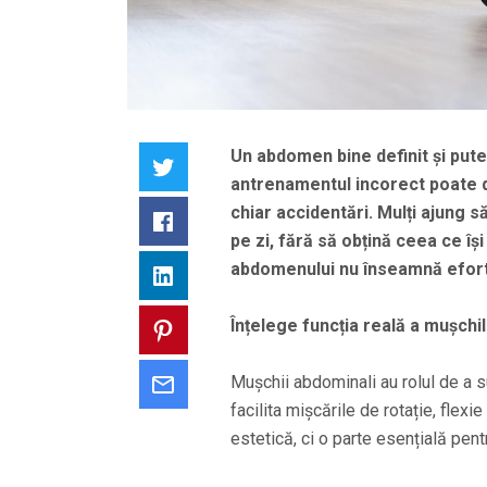
Un abdomen bine definit și pute
Twitter
antrenamentul incorect poate du
chiar accidentări. Mulți ajung 
Facebook
pe zi, fără să obțină ceea ce î
abdomenului nu înseamnă efort in
LinkedIn
Înțelege funcția reală a mușchi
Pinterest
Mușchii abdominali au rolul de a su
Email
facilita mișcările de rotație, flexi
estetică, ci o parte esențială pent