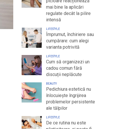
picioare reacționează
mai bine la aplicări
regulate decât la pilire
intensă
LIFESTYLE
Împrumut, închiriere sau
cumpărare: cum alegi
varianta potrivită
LIFESTYLE
Cum să organizezi un
cadou comun fără
discuții neplăcute
BEAUTY
Pedichiura estetică nu
înlocuiește îngrijirea
problemelor persistente
ale tălpilor
LIFESTYLE
De ce rutina nu este