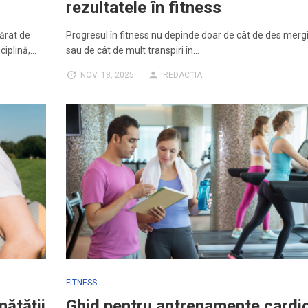
rezultatele în fitness
ărat de
Progresul în fitness nu depinde doar de cât de des mergi
sciplină,…
sau de cât de mult transpiri în…
NOV. 18, 2025
REDACȚIA
FITNESS
nătății
Ghid pentru antrenamente cardi