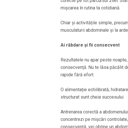
corecte pe tot parcursul zilei. Sta
mișcarea în rutina ta cotidiană.
Chiar și activitățile simple, precu
musculaturii abdominale și la arder
Ai răbdare și fii consecvent
Rezultatele nu apar peste noapte, 
consecvență. Nu te lăsa păcălit d
rapide fără efort.
O alimentație echilibrată, hidrata
structurat sunt cheia succesului.
Antrenarea corectă a abdomenului î
concentrezi pe mișcări controlate, 
consecvență, vei obține un abdomen