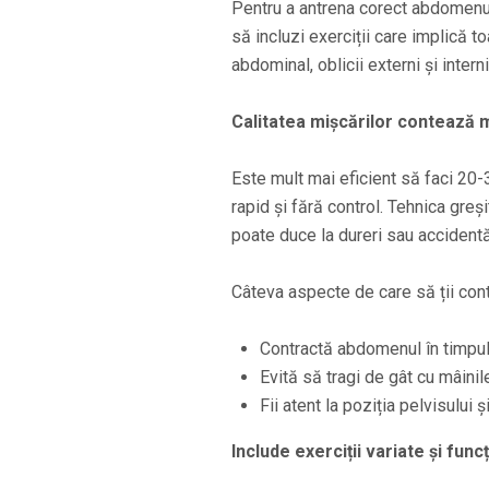
Pentru a antrena corect abdomenul,
să incluzi exerciții care implică 
abdominal, oblicii externi și interni
Calitatea mișcărilor contează 
Este mult mai eficient să faci 2
rapid și fără control. Tehnica gre
poate duce la dureri sau accidentă
Câteva aspecte de care să ții cont
Contractă abdomenul în timpul 
Evită să tragi de gât cu mâini
Fii atent la poziția pelvisului 
Include exerciții variate și func