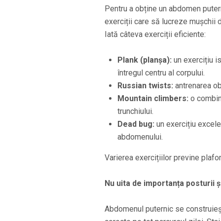
Pentru a obține un abdomen puterni
exerciții care să lucreze mușchii d
Iată câteva exerciții eficiente:
Plank (planșa):
un exercițiu i
întregul centru al corpului.
Russian twists:
antrenarea obl
Mountain climbers:
o combina
trunchiului.
Dead bug:
un exercițiu excele
abdomenului.
Varierea exercițiilor previne plaf
Nu uita de importanța posturii și 
Abdomenul puternic se construiește