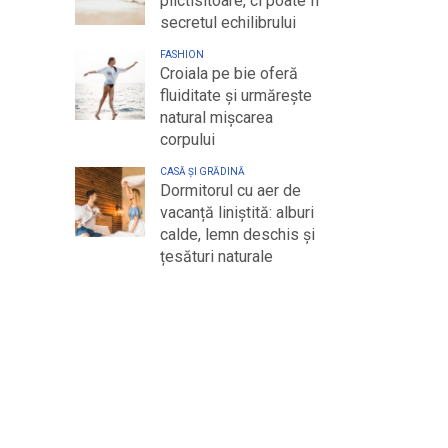
plictisitoare, ci poate fi
secretul echilibrului
FASHION
Croiala pe bie oferă
fluiditate și urmărește
natural mișcarea
corpului
CASĂ ȘI GRĂDINĂ
Dormitorul cu aer de
vacanță liniștită: alburi
calde, lemn deschis și
țesături naturale