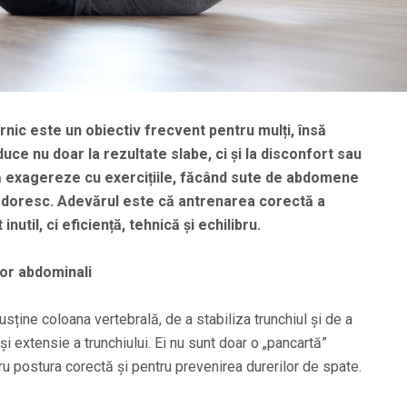
rnic este un obiectiv frecvent pentru mulți, însă
ce nu doar la rezultate slabe, ci și la disconfort sau
să exagereze cu exercițiile, făcând sute de abdomene
și doresc. Adevărul este că antrenarea corectă a
util, ci eficiență, tehnică și echilibru.
lor abdominali
sține coloana vertebrală, de a stabiliza trunchiul și de a
e și extensie a trunchiului. Ei nu sunt doar o „pancartă”
ru postura corectă și pentru prevenirea durerilor de spate.