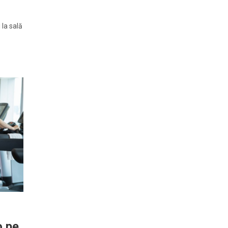
 la sală
o pe