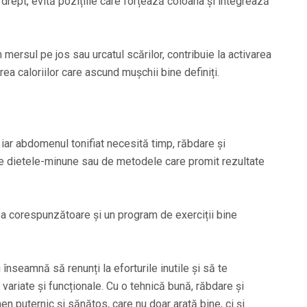
i drept, evită pozițiile care forțează coloana și integrează
m mersul pe jos sau urcatul scărilor, contribuie la activarea
ea caloriilor care ascund mușchii bine definiți.
iar abdomenul tonifiat necesită timp, răbdare și
e dietele-minune sau de metodele care promit rezultate
rea corespunzătoare și un program de exerciții bine
nseamnă să renunți la eforturile inutile și să te
variate și funcționale. Cu o tehnică bună, răbdare și
 puternic și sănătos, care nu doar arată bine, ci și