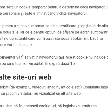
 vom seta un cookie temporar pentru a determina dacă navigatorul
 personale și este eliminat când închizi navigatorul.
 pentru a-ți salva informațiile de autentificare și opțiunile de afi
e două zile, iar cele pentru opțiuni de afișare pe ecran sunt păstr
 tale de autentificare vor fi păstrate două săptămâni. Dacă te
are vor fi eliminate.
plimentar va fi salvat în navigatorul tău. Acest cookie nu include 
i pe care tocmai l-ai editat. El expiră după 1 zi.
alte site-uri web
lobat (de exemplu, videouri, imagini, articole etc.). Conținutul îng
ca și cum vizitatorii au vizualizat un alt site web.
re tine, să folosească cookie-uri, să înglobeze urmărirea