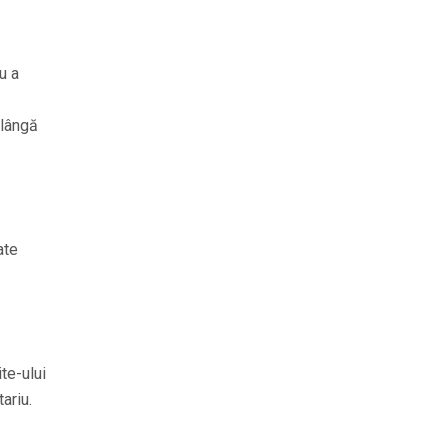
u a
 lângă
ate
te-ului
ariu.