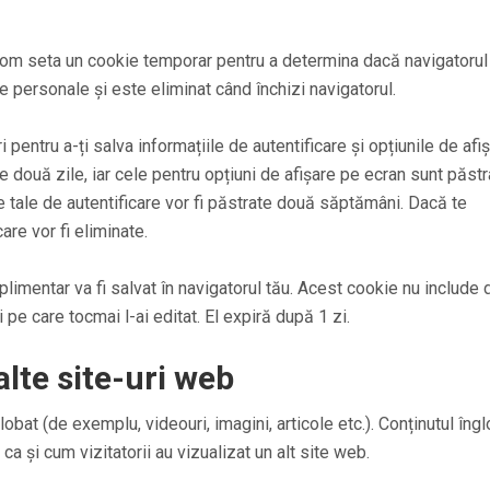
 vom seta un cookie temporar pentru a determina dacă navigatorul
 personale și este eliminat când închizi navigatorul.
 pentru a-ți salva informațiile de autentificare și opțiunile de afi
e două zile, iar cele pentru opțiuni de afișare pe ecran sunt păstr
 tale de autentificare vor fi păstrate două săptămâni. Dacă te
are vor fi eliminate.
plimentar va fi salvat în navigatorul tău. Acest cookie nu include 
i pe care tocmai l-ai editat. El expiră după 1 zi.
alte site-uri web
lobat (de exemplu, videouri, imagini, articole etc.). Conținutul îng
ca și cum vizitatorii au vizualizat un alt site web.