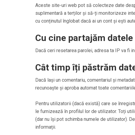
Aceste site-uri web pot să colecteze date desp
suplimentară a terților și să-ți monitorizeze int
cu conținutul înglobat dacă ai un cont și ești aute
Cu cine partajăm datele 
Dacă ceri resetarea parolei, adresa ta IP va fi i
Cât timp îți păstrăm dat
Dacă lași un comentariu, comentariul și metada
recunoaște și aproba automat toate comentariile
Pentru utilizatorii (dacă există) care se înregi
le furnizează în profilul lor de utilizator. Toți u
(dar nu își pot schimba numele de utilizator). D
informații.