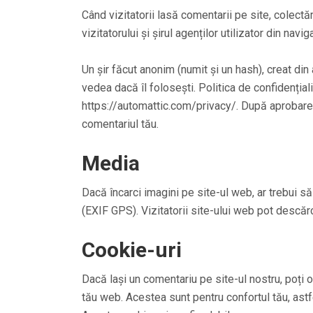
Când vizitatorii lasă comentarii pe site, colectă
vizitatorului și șirul agenților utilizator din nav
Un șir făcut anonim (numit și un hash), creat din 
vedea dacă îl folosești. Politica de confidențiali
https://automattic.com/privacy/. După aprobarea 
comentariul tău.
Media
Dacă încarci imagini pe site-ul web, ar trebui să
(EXIF GPS). Vizitatorii site-ului web pot descăr
Cookie-uri
Dacă lași un comentariu pe site-ul nostru, poți o
tău web. Acestea sunt pentru confortul tău, astf