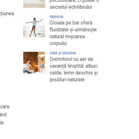
plictisitoare, ci poate fi
secretul echilibrului
cțiunea
FASHION
Croiala pe bie oferă
fluiditate și urmărește
natural mișcarea
corpului
CASĂ ȘI GRĂDINĂ
Dormitorul cu aer de
vacanță liniștită: alburi
calde, lemn deschis și
țesături naturale
 care
când
te