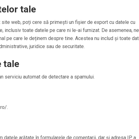
elor tale
 site web, poți cere să primești un fișier de export cu datele cu
, inclusiv toate datele pe care ni le-ai furnizat. De asemenea, ne
al pe care le deținem despre tine. Acestea nu includ și toate da
ministrative, juridice sau de securitate.
 tale
tr-un serviciu automat de detectare a spamului.
ro/.
m datele arătate în formularele de comentarii, dar și adresa IP a