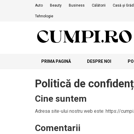
Skip
Auto
Beauty
Business
Călătorii
Casă și Grăd
to
Tehnologie
content
PRIMA PAGINĂ
DESPRE NOI
POL
Politică de confidenț
Cine suntem
Adresa site-ului nostru web este: https://cumpi.
Comentarii