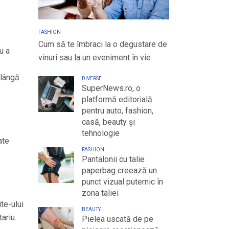
FASHION
Cum să te îmbraci la o degustare de
u a
vinuri sau la un eveniment în vie
 lângă
DIVERSE
SuperNews.ro, o
platformă editorială
pentru auto, fashion,
casă, beauty și
tehnologie
ate
FASHION
Pantalonii cu talie
paperbag creează un
punct vizual puternic în
zona taliei
te-ului
BEAUTY
ariu.
Pielea uscată de pe