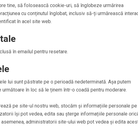
re tine, să folosească cookie-uri, să înglobeze urmărirea
eracțiunea cu conținutul înglobat, inclusiv să-ți urmărească intera
ntificat în acel site web.
tale
nclusă în emailul pentru resetare.
ele
tele lui sunt păstrate pe o perioadă nedeterminată. Așa putem
 următoare în loc să le ținem într-o coadă pentru moderare.
strează pe site-ul nostru web, stocăm și informațiile personale pe
tilizatorii își pot vedea, edita sau șterge informațiile personale ori
e asemenea, administratorii site-ului web pot vedea și edita aces