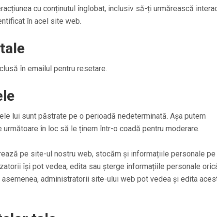
eracțiunea cu conținutul înglobat, inclusiv să-ți urmărească intera
ntificat în acel site web.
tale
nclusă în emailul pentru resetare.
ele
tele lui sunt păstrate pe o perioadă nedeterminată. Așa putem
 următoare în loc să le ținem într-o coadă pentru moderare.
strează pe site-ul nostru web, stocăm și informațiile personale pe
tilizatorii își pot vedea, edita sau șterge informațiile personale ori
e asemenea, administratorii site-ului web pot vedea și edita aces