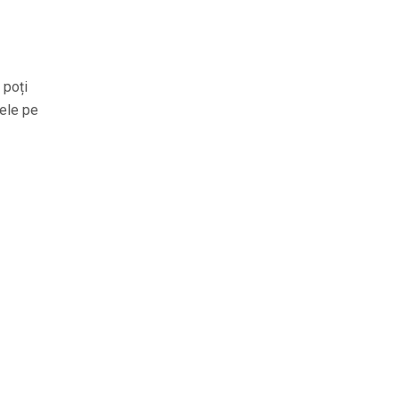
 poți
tele pe