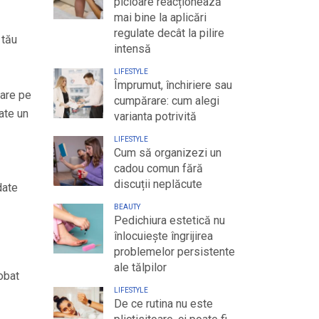
picioare reacționează
mai bine la aplicări
regulate decât la pilire
 tău
intensă
LIFESTYLE
Împrumut, închiriere sau
șare pe
cumpărare: cum alegi
ate un
varianta potrivită
LIFESTYLE
Cum să organizezi un
cadou comun fără
discuții neplăcute
date
BEAUTY
Pedichiura estetică nu
înlocuiește îngrijirea
problemelor persistente
ale tălpilor
lobat
LIFESTYLE
De ce rutina nu este