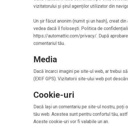
vizitatorului și șirul agenților utilizator din nav
Un șir făcut anonim (numit și un hash), creat din 
vedea dacă îl folosești. Politica de confidențiali
https://automattic.com/privacy/. După aprobarea 
comentariul tău.
Media
Dacă încarci imagini pe site-ul web, ar trebui să
(EXIF GPS). Vizitatorii site-ului web pot descăr
Cookie-uri
Dacă lași un comentariu pe site-ul nostru, poți o
tău web. Acestea sunt pentru confortul tău, astf
Aceste cookie-uri vor fi valabile un an.