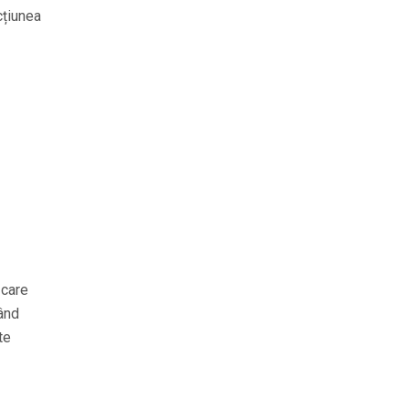
cțiunea
 care
când
te