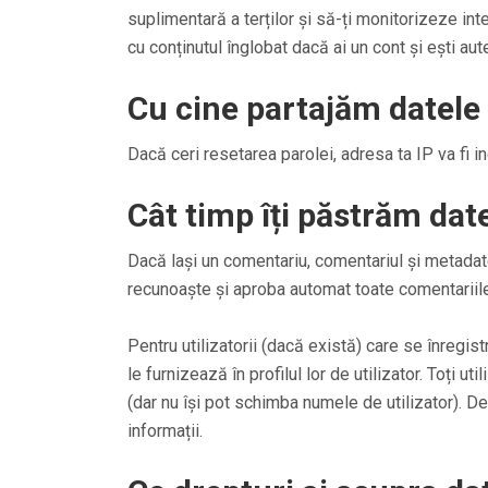
suplimentară a terților și să-ți monitorizeze int
cu conținutul înglobat dacă ai un cont și ești aute
Cu cine partajăm datele 
Dacă ceri resetarea parolei, adresa ta IP va fi i
Cât timp îți păstrăm dat
Dacă lași un comentariu, comentariul și metada
recunoaște și aproba automat toate comentariile
Pentru utilizatorii (dacă există) care se înregi
le furnizează în profilul lor de utilizator. Toți u
(dar nu își pot schimba numele de utilizator). D
informații.