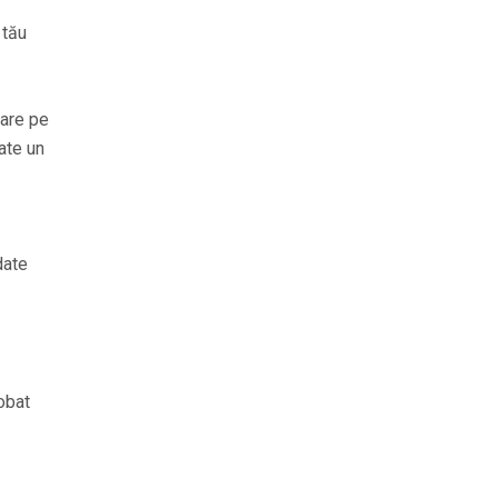
 tău
șare pe
ate un
date
lobat