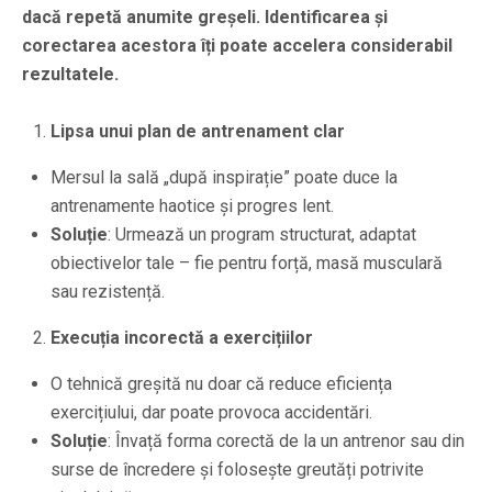
dacă repetă anumite greșeli. Identificarea și
corectarea acestora îți poate accelera considerabil
rezultatele.
Lipsa unui plan de antrenament clar
Mersul la sală „după inspirație” poate duce la
antrenamente haotice și progres lent.
Soluție
: Urmează un program structurat, adaptat
obiectivelor tale – fie pentru forță, masă musculară
sau rezistență.
Execuția incorectă a exercițiilor
O tehnică greșită nu doar că reduce eficiența
exercițiului, dar poate provoca accidentări.
Soluție
: Învață forma corectă de la un antrenor sau din
surse de încredere și folosește greutăți potrivite