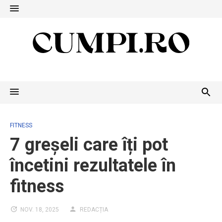
Skip
to
content
FITNESS
7 greșeli care îți pot
încetini rezultatele în
fitness
NOV. 18, 2025
REDACȚIA