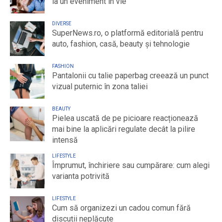
la un eveniment în vie
DIVERSE
SuperNews.ro, o platformă editorială pentru
auto, fashion, casă, beauty și tehnologie
FASHION
Pantalonii cu talie paperbag creează un punct
vizual puternic în zona taliei
BEAUTY
Pielea uscată de pe picioare reacționează
mai bine la aplicări regulate decât la pilire
intensă
LIFESTYLE
Împrumut, închiriere sau cumpărare: cum alegi
varianta potrivită
LIFESTYLE
Cum să organizezi un cadou comun fără
discuții neplăcute