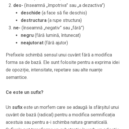
des-
(înseamnă „împotriva” sau „a dezactiva”)
deschide
(a face să fie deschis)
destructura
(a rupe structura)
ne-
(înseamnă „negativ” sau „fără”)
negru
(fără lumină, întunecat)
neajutorat
(fără ajutor)
Prefixele schimbă sensul unui cuvânt fără a modifica
forma sa de bază. Ele sunt folosite pentru a exprima idei
de opoziție, intensitate, repetare sau alte nuanțe
semantice.
Ce este un sufix?
Un
sufix
este un morfem care se adaugă la sfârșitul unui
cuvânt de bază (radical) pentru a modifica semnificația
acestuia sau pentru a-i schimba natura gramaticală.