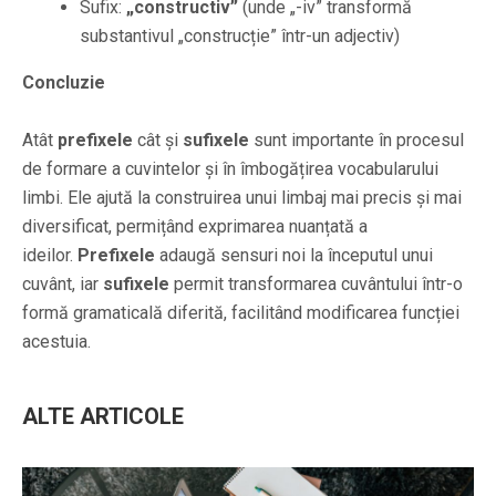
Sufix:
„constructiv”
(unde „-iv” transformă
substantivul „construcție” într-un adjectiv)
Concluzie
Atât
prefixele
cât și
sufixele
sunt importante în procesul
de formare a cuvintelor și în îmbogățirea vocabularului
limbi. Ele ajută la construirea unui limbaj mai precis și mai
diversificat, permițând exprimarea nuanțată a
ideilor.
Prefixele
adaugă sensuri noi la începutul unui
cuvânt, iar
sufixele
permit transformarea cuvântului într-o
formă gramaticală diferită, facilitând modificarea funcției
acestuia.
ALTE ARTICOLE