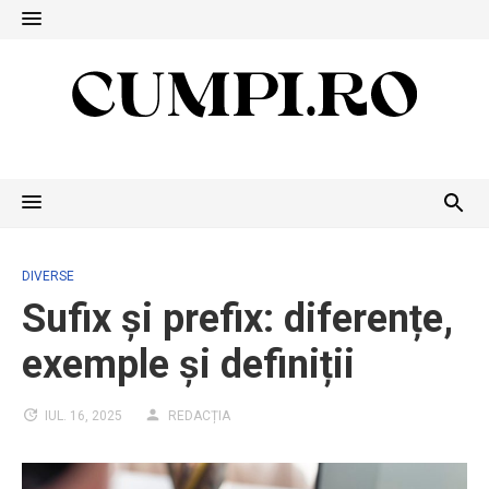
Skip
to
content
DIVERSE
Sufix și prefix: diferențe,
exemple și definiții
IUL. 16, 2025
REDACȚIA