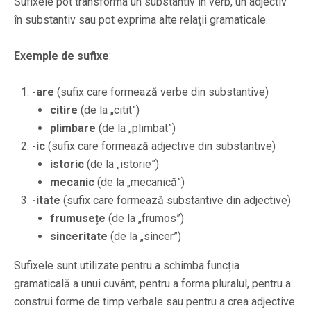
Sufixele pot transforma un substantiv în verb, un adjectiv
în substantiv sau pot exprima alte relații gramaticale.
Exemple de sufixe
:
-are
(sufix care formează verbe din substantive)
citire
(de la „citit”)
plimbare
(de la „plimbat”)
-ic
(sufix care formează adjective din substantive)
istoric
(de la „istorie”)
mecanic
(de la „mecanică”)
-itate
(sufix care formează substantive din adjective)
frumusețe
(de la „frumos”)
sinceritate
(de la „sincer”)
Sufixele sunt utilizate pentru a schimba funcția
gramaticală a unui cuvânt, pentru a forma pluralul, pentru a
construi forme de timp verbale sau pentru a crea adjective