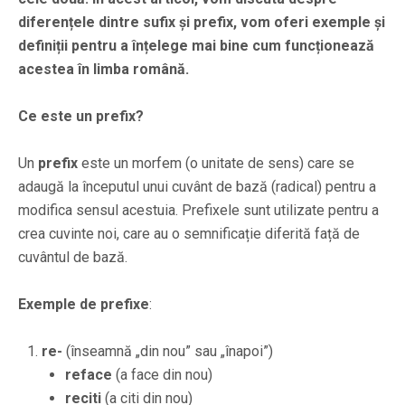
diferențele dintre sufix și prefix, vom oferi exemple și
definiții pentru a înțelege mai bine cum funcționează
acestea în limba română.
Ce este un prefix?
Un
prefix
este un morfem (o unitate de sens) care se
adaugă la începutul unui cuvânt de bază (radical) pentru a
modifica sensul acestuia. Prefixele sunt utilizate pentru a
crea cuvinte noi, care au o semnificație diferită față de
cuvântul de bază.
Exemple de prefixe
:
re-
(înseamnă „din nou” sau „înapoi”)
reface
(a face din nou)
reciti
(a citi din nou)