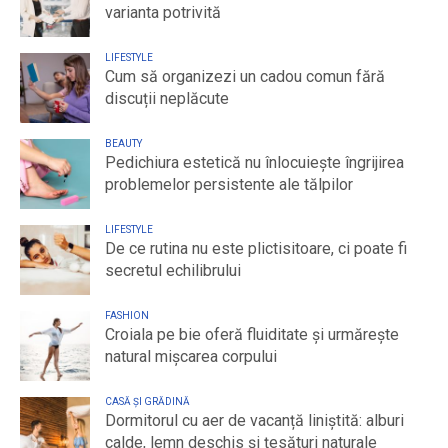
varianta potrivită
LIFESTYLE
Cum să organizezi un cadou comun fără
discuții neplăcute
BEAUTY
Pedichiura estetică nu înlocuiește îngrijirea
problemelor persistente ale tălpilor
LIFESTYLE
De ce rutina nu este plictisitoare, ci poate fi
secretul echilibrului
FASHION
Croiala pe bie oferă fluiditate și urmărește
natural mișcarea corpului
CASĂ ȘI GRĂDINĂ
Dormitorul cu aer de vacanță liniștită: alburi
calde, lemn deschis și țesături naturale