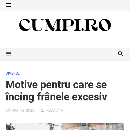
Skip
to
content
DIVERSE
Motive pentru care se
încing frânele excesiv
APR. 13, 2025
REDACȚIA