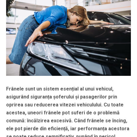
Frânele sunt un sistem esențial al unui vehicul,
asigurând siguranța șoferului și pasagerilor prin
oprirea sau reducerea vitezei vehiculului. Cu toate
acestea, uneori frânele pot suferi de o problemă
comună:
încălzirea excesivă
. Când frânele se încing,
ele pot pierde din eficiență, iar performanța acestora
se poate reduce semnificativ, punând în pericol