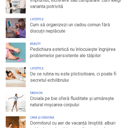
Împrumut, închiriere sau cumpărare: cum alegi
varianta potrivită
LIFESTYLE
Cum să organizezi un cadou comun fără
discuții neplăcute
BEAUTY
Pedichiura estetică nu înlocuiește îngrijirea
problemelor persistente ale tălpilor
LIFESTYLE
De ce rutina nu este plictisitoare, ci poate fi
secretul echilibrului
FASHION
Croiala pe bie oferă fluiditate și urmărește
natural mișcarea corpului
CASĂ ȘI GRĂDINĂ
Dormitorul cu aer de vacanță liniștită: alburi