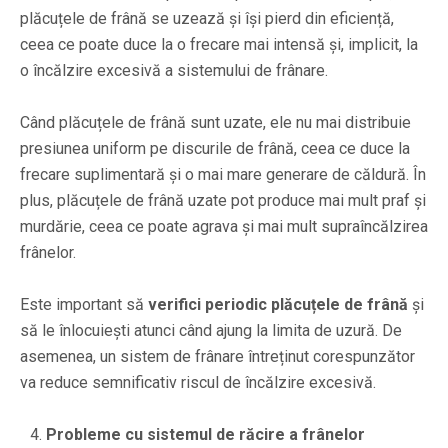
plăcuțele de frână se uzează și își pierd din eficiență,
ceea ce poate duce la o frecare mai intensă și, implicit, la
o încălzire excesivă a sistemului de frânare.
Când plăcuțele de frână sunt uzate, ele nu mai distribuie
presiunea uniform pe discurile de frână, ceea ce duce la
frecare suplimentară și o mai mare generare de căldură. În
plus, plăcuțele de frână uzate pot produce mai mult praf și
murdărie, ceea ce poate agrava și mai mult supraîncălzirea
frânelor.
Este important să
verifici periodic plăcuțele de frână
și
să le înlocuiești atunci când ajung la limita de uzură. De
asemenea, un sistem de frânare întreținut corespunzător
va reduce semnificativ riscul de încălzire excesivă.
Probleme cu sistemul de răcire a frânelor