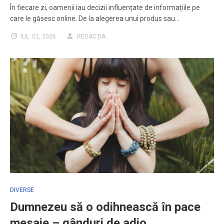
În fiecare zi, oamenii iau decizii influențate de informațiile pe
care le găsesc online. De la alegerea unui produs sau…
IUL. 02, 2026
REDACȚIA
DIVERSE
Dumnezeu să o odihnească în pace
mesaje – gânduri de adio