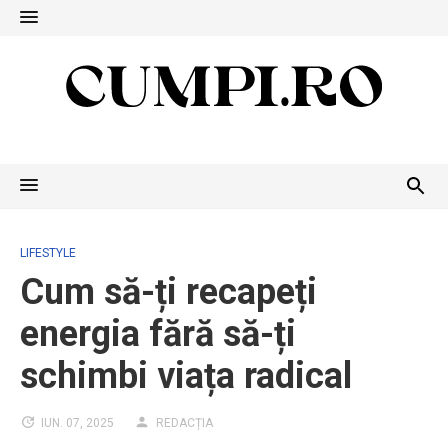
Skip
to
content
LIFESTYLE
Cum să-ți recapeți
energia fără să-ți
schimbi viața radical
IUN. 07, 2025
REDACȚIA