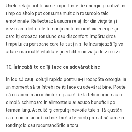
Unele relații pot fi surse importante de energie pozitivă, în
timp ce altele pot consuma mult din resursele tale
emoționale. Reflectează asupra relațiilor din viața ta și
vezi care dintre ele te susțin și te încarcă cu energie și
care îți creează tensiune sau disconfort. Împărtășirea
timpului cu persoane care te susțin și te încurajează îți va
aduce mai multă vitalitate și echilibru în viața de zi cu zi.
Întreabă-te ce îți face cu adevărat bine
În loc să cauți soluții rapide pentru a-ți recăpăta energia, ia
un moment să te întrebi ce îți face cu adevărat bine. Poate
că un somn mai odihnitor, o pauză de la tehnologie sau o
simplă schimbare în alimentație ar aduce beneficii pe
termen lung. Ascultă-ți corpul și nevoile tale și fă ajustări
care sunt în acord cu tine, fără a te simți presat să urmezi
tendințele sau recomandările altora.