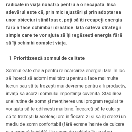
radicale în viața noastră pentru a o recăpăta. Însă
adevărul este că, prin mici ajustări și prin adoptarea
unor obiceiuri sănătoase, poți să îți recapeți energia
fără a face schimbări drastice. Iată câteva strategii
simple care te vor ajuta să îți regăsești energia fără
să îți schimbi complet viața.
Prioritizează somnul de calitate
Somnul este cheia pentru reîncărcarea energiei tale. În loc
să încerci să adormi mai târziu pentru a face mai multe
lucruri sau să te trezești mai devreme pentru a fi productiv,
învață să acorzi somnului importanța cuvenită. Stabilirea
unei rutine de somn și menținerea unui program regulat te
vor ajuta să te odihnești mai bine. Încearcă să te culci și
să te trezești la aceleași ore în fiecare zi și să îți creezi un
mediu de somn confortabil (fără ecrane înainte de culcare
și o cameră liniștită). Un somn de calitate îți va oferi