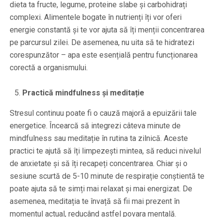
dieta ta fructe, legume, proteine slabe și carbohidrați
complexi. Alimentele bogate în nutrienți îți vor oferi
energie constantă și te vor ajuta să îți menții concentrarea
pe parcursul zilei. De asemenea, nu uita să te hidratezi
corespunzător – apa este esențială pentru funcționarea
corectă a organismului.
Practică mindfulness și meditație
Stresul continuu poate fi o cauză majoră a epuizării tale
energetice. Încearcă să integrezi câteva minute de
mindfulness sau meditație în rutina ta zilnică. Aceste
practici te ajută să îți limpezești mintea, să reduci nivelul
de anxietate și să îți recapeți concentrarea. Chiar și o
sesiune scurtă de 5-10 minute de respirație conștientă te
poate ajuta să te simți mai relaxat și mai energizat. De
asemenea, meditația te învață să fii mai prezent în
momentul actual, reducând astfel povara mentală.