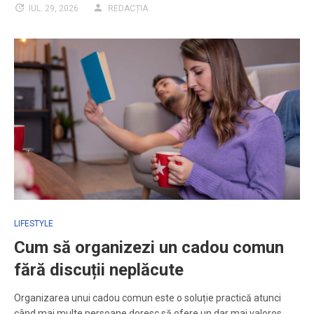
IUL. 29, 2026
REDACȚIA
LIFESTYLE
Cum să organizezi un cadou comun
fără discuții neplăcute
Organizarea unui cadou comun este o soluție practică atunci
când mai multe persoane doresc să ofere un dar mai valoros…