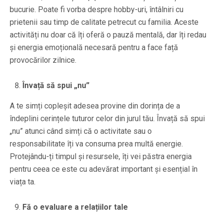
bucurie. Poate fi vorba despre hobby-uri, întâlniri cu
prietenii sau timp de calitate petrecut cu familia. Aceste
activități nu doar că îți oferă o pauză mentală, dar îți redau
și energia emoțională necesară pentru a face față
provocărilor zilnice.
Învață să spui „nu”
A te simți copleșit adesea provine din dorința de a
îndeplini cerințele tuturor celor din jurul tău. Învață să spui
„nu” atunci când simți că o activitate sau o
responsabilitate îți va consuma prea multă energie.
Protejându-ți timpul și resursele, îți vei păstra energia
pentru ceea ce este cu adevărat important și esențial în
viața ta.
Fă o evaluare a relațiilor tale