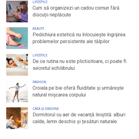
LIFESTYLE
Cum să organizezi un cadou comun fără
discuții neplăcute
BEAUTY
Pedichiura estetică nu înlocuiește îngrijirea
problemelor persistente ale tălpilor
LIFESTYLE
De ce rutina nu este plictisitoare, ci poate fi
secretul echilibrului
FASHION
Croiala pe bie oferă fluiditate și urmărește
natural mișcarea corpului
CASĂ ȘI GRĂDINĂ
Dormitorul cu aer de vacanță liniștită: alburi
calde, lemn deschis și țesături naturale