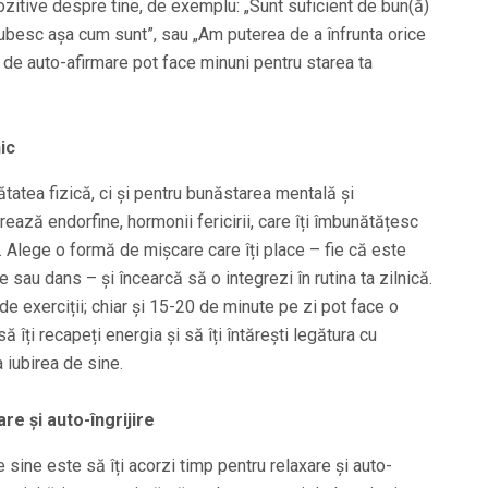
pozitive despre tine, de exemplu: „Sunt suficient de bun(ă)
ubesc așa cum sunt”, sau „Am puterea de a înfrunta orice
 de auto-afirmare pot face minuni pentru starea ta
ic
atea fizică, ci și pentru bunăstarea mentală și
erează endorfine, hormonii fericirii, care îți îmbunătățesc
ul. Alege o formă de mișcare care îți place – fie că este
 sau dans – și încearcă să o integrezi în rutina ta zilnică.
de exerciții; chiar și 15-20 de minute pe zi pot face o
 îți recapeți energia și să îți întărești legătura cu
a iubirea de sine.
e și auto-îngrijire
e sine este să îți acorzi timp pentru relaxare și auto-