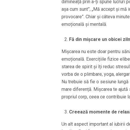
dimineață prin a-ți spune lucruri 
așa cum sunt”, „Mă accept și mă i
provocare”. Chiar și câteva minute
emoțională și mentală.
Fă din mișcare un obicei ziln
Mișcarea nu este doar pentru sănăt
emoțională. Exercițiile fizice elib
starea de spirit și îți reduc stres
vorba de o plimbare, yoga, alergare
Nu trebuie să fie o sesiune lungă 
mare diferență. Mișcarea te ajută să
propriul corp, ceea ce contribuie l
Creează momente de relaxar
Un alt aspect important al iubirii d