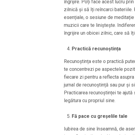
îngrijire. Poți face acest lucru pri
zilnică și să îți reîncarci bateriil
esențiale, o sesiune de meditație 
muzicii care te liniștește. Indifer
îngrijire un obicei zilnic, care să 
Practică recunoștința
Recunoștința este o practică puter
te concentrezi pe aspectele pozitiv
fiecare zi pentru a reflecta asupra 
jurnal de recunoștință sau pur și si
Practicarea recunoștinței te ajută s
legătura cu propriul sine.
Fă pace cu greșelile tale
Iubirea de sine înseamnă, de aseme