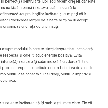
fii perfect(ă) pentru a te iubi. Toți facem greșeli, dar este
nu ne lăsăm prinși în auto-critică. În loc să te
reflectează asupra lecțiilor învățate și cum poți să îți
tor. Practicarea iertării de sine te ajută să îți accepți
ire și compasiune față de tine însuți.
ct asupra modului în care te simți despre tine. Înconjoară-
e respectă și care îți aduc energie pozitivă. Evită
inferior(ă) sau care îți subminează încrederea în tine.
i pline de respect contribuie enorm la iubirea de sine. În
timp pentru a te conecta cu cei dragi, pentru a împărtăși
reciprocă.
e sine este învățarea să îți stabilești limite clare. Fie că