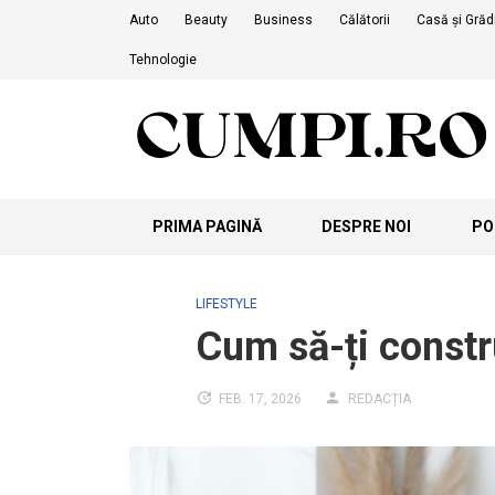
Skip
Auto
Beauty
Business
Călătorii
Casă și Grăd
to
Tehnologie
content
PRIMA PAGINĂ
DESPRE NOI
POL
LIFESTYLE
Cum să-ți constru
FEB. 17, 2026
REDACȚIA