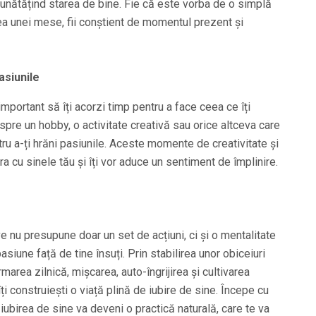
bunătățind starea de bine. Fie că este vorba de o simplă
ea unei mese, fii conștient de momentul prezent și
asiunile
important să îți acorzi timp pentru a face ceea ce îți
spre un hobby, o activitate creativă sau orice altceva care
tru a-ți hrăni pasiunile. Aceste momente de creativitate și
ura cu sinele tău și îți vor aduce un sentiment de împlinire.
e nu presupune doar un set de acțiuni, ci și o mentalitate
siune față de tine însuți. Prin stabilirea unor obiceiuri
rmarea zilnică, mișcarea, auto-îngrijirea și cultivarea
îți construiești o viață plină de iubire de sine. Începe cu
ar iubirea de sine va deveni o practică naturală, care te va