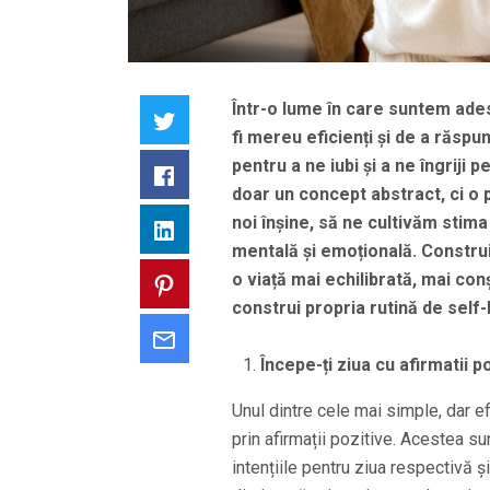
Într-o lume în care suntem ades
Twitter
fi mereu eficienți și de a răspu
pentru a ne iubi și a ne îngriji 
Facebook
doar un concept abstract, ci o 
noi înșine, să ne cultivăm stim
LinkedIn
mentală și emoțională. Construir
o viață mai echilibrată, mai conșt
Pinterest
construi propria rutină de self-
Email
Începe-ți ziua cu afirmatii p
Unul dintre cele mai simple, dar e
prin afirmații pozitive. Acestea sun
intențiile pentru ziua respectivă ș