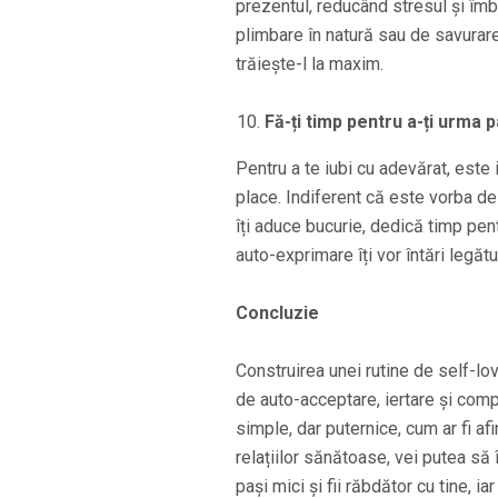
prezentul, reducând stresul și îm
plimbare în natură sau de savurar
trăiește-l la maxim.
Fă-ți timp pentru a-ți urma p
Pentru a te iubi cu adevărat, este 
place. Indiferent că este vorba de
îți aduce bucurie, dedică timp pen
auto-exprimare îți vor întări legăt
Concluzie
Construirea unei rutine de self-lov
de auto-acceptare, iertare și compa
simple, dar puternice, cum ar fi afi
relațiilor sănătoase, vei putea să 
pași mici și fii răbdător cu tine, i