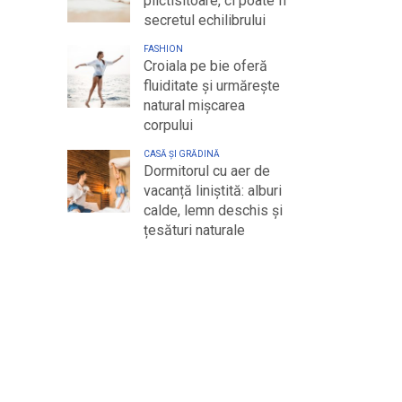
plictisitoare, ci poate fi
secretul echilibrului
FASHION
Croiala pe bie oferă
fluiditate și urmărește
natural mișcarea
corpului
CASĂ ȘI GRĂDINĂ
Dormitorul cu aer de
vacanță liniștită: alburi
calde, lemn deschis și
țesături naturale