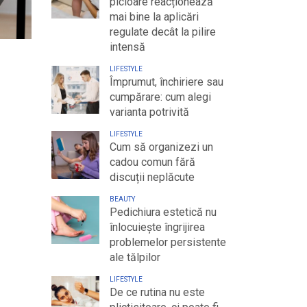
picioare reacționează
mai bine la aplicări
regulate decât la pilire
intensă
LIFESTYLE
Împrumut, închiriere sau
cumpărare: cum alegi
varianta potrivită
LIFESTYLE
Cum să organizezi un
cadou comun fără
discuții neplăcute
BEAUTY
Pedichiura estetică nu
înlocuiește îngrijirea
problemelor persistente
ale tălpilor
LIFESTYLE
De ce rutina nu este