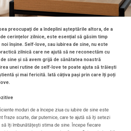
ea preocupați de a îndeplini așteptările altora, de a
nde cerințelor zilnice, este esențial să găsim timp
pe noi înșine. Self-love, sau iubirea de sine, nu este
practică zilnică care ne ajută să ne reconectăm cu
a de sine și să avem grijă de sănătatea noastră
ea unei rutine de self-love te poate ajuta să trăiești
ientă și mai fericită. Iată câțiva pași prin care îți poți
love.
ozitive
ficiente moduri de a începe ziua cu iubire de sine este
t fraze scurte, dar puternice, care te ajută să îți setezi
i să îți îmbunătățești stima de sine. Începe fiecare