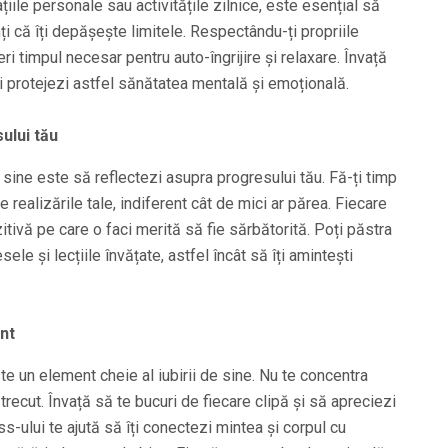
iile personale sau activitățile zilnice, este esențial să
ți că îți depășește limitele. Respectându-ți propriile
oferi timpul necesar pentru auto-îngrijire și relaxare. Învață
ți protejezi astfel sănătatea mentală și emoțională.
ului tău
e sine este să reflectezi asupra progresului tău. Fă-ți timp
e realizările tale, indiferent cât de mici ar părea. Fiecare
itivă pe care o faci merită să fie sărbătorită. Poți păstra
sele și lecțiile învățate, astfel încât să îți amintești
nt
te un element cheie al iubirii de sine. Nu te concentra
 trecut. Învață să te bucuri de fiecare clipă și să apreciezi
s-ului te ajută să îți conectezi mintea și corpul cu