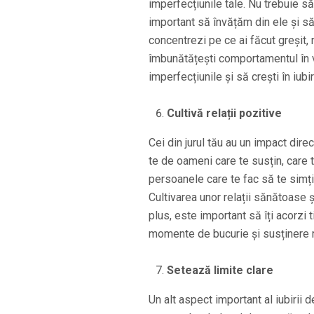
imperfecțiunile tale. Nu trebuie să 
important să învățăm din ele și să 
concentrezi pe ce ai făcut greșit, 
îmbunătățești comportamentul în vii
imperfecțiunile și să crești în iub
Cultivă relații pozitive
Cei din jurul tău au un impact dire
te de oameni care te susțin, care t
persoanele care te fac să te simți 
Cultivarea unor relații sănătoase ș
plus, este important să îți acorzi 
momente de bucurie și susținere 
Setează limite clare
Un alt aspect important al iubirii d