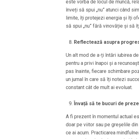
este vorba de locul de muncă, relaț
înveți să spui „nu” atunci când sim
limite, îți protejezi energia și îți 
să spui „nu” fără vinovăție și să î
Reflectează asupra progres
Un alt mod de a-ți întări iubirea d
pentru a privi înapoi și a recunoașt
pas înainte, fiecare schimbare poz
un jurnal în care să îți notezi succe
constant cât de mult ai evoluat.
Învață să te bucuri de preze
A fi prezent în momentul actual es
doar pe viitor sau pe greșelile din
ce ai acum. Practicarea mindfulnes