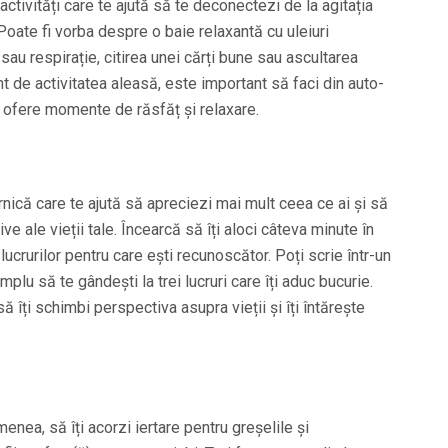
n activități care te ajută să te deconectezi de la agitația
e. Poate fi vorba despre o baie relaxantă cu uleiuri
sau respirație, citirea unei cărți bune sau ascultarea
ent de activitatea aleasă, este important să faci din auto-
îți ofere momente de răsfăț și relaxare.
nică care te ajută să apreciezi mai mult ceea ce ai și să
e ale vieții tale. Încearcă să îți aloci câteva minute în
lucrurilor pentru care ești recunoscător. Poți scrie într-un
mplu să te gândești la trei lucruri care îți aduc bucurie.
ă îți schimbi perspectiva asupra vieții și îți întărește
nea, să îți acorzi iertare pentru greșelile și