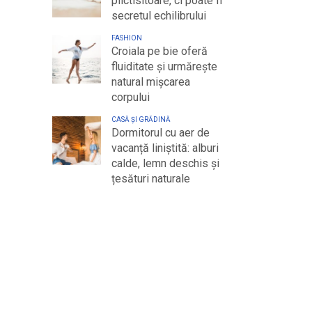
plictisitoare, ci poate fi
secretul echilibrului
FASHION
Croiala pe bie oferă
fluiditate și urmărește
natural mișcarea
corpului
CASĂ ȘI GRĂDINĂ
Dormitorul cu aer de
vacanță liniștită: alburi
calde, lemn deschis și
țesături naturale