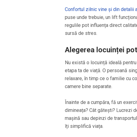
Confortul zilnic vine și din detalii
puse unde trebuie, un lift funcțion
regulile pot influența direct calita
sursă de stres.
Alegerea locuinței potr
Nu există o locuință ideală pentru 
etapa ta de viață. O persoană sing
relaxare, în timp ce o familie cu co
camere bine separate.
Înainte de a cumpăra, fă un exerciț
dimineața? Cât gătești? Lucrezi d
mașină sau depinzi de transportul 
îți simplifică viața.