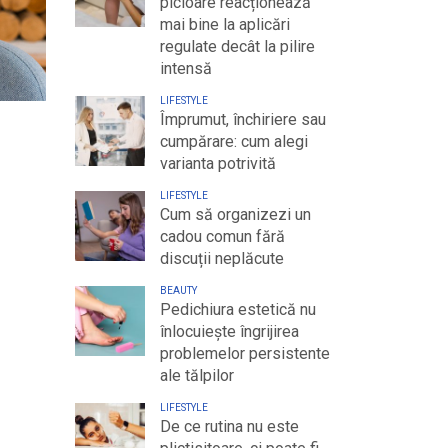
picioare reacționează
mai bine la aplicări
regulate decât la pilire
intensă
LIFESTYLE
Împrumut, închiriere sau
cumpărare: cum alegi
varianta potrivită
LIFESTYLE
Cum să organizezi un
cadou comun fără
discuții neplăcute
BEAUTY
Pedichiura estetică nu
înlocuiește îngrijirea
problemelor persistente
ale tălpilor
LIFESTYLE
De ce rutina nu este