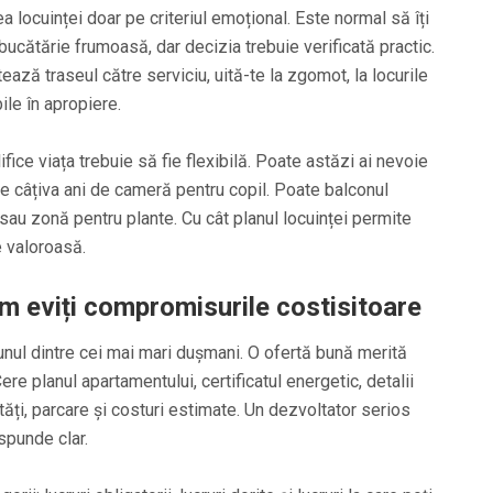
 locuinței doar pe criteriul emoțional. Este normal să îți
o bucătărie frumoasă, dar decizia trebuie verificată practic.
tează traseul către serviciu, uită-te la zgomot, la locurile
ile în apropiere.
ifice viața trebuie să fie flexibilă. Poate astăzi ai nevoie
ste câțiva ani de cameră pentru copil. Poate balconul
sau zonă pentru plante. Cu cât planul locuinței permite
e valoroasă.
m eviți compromisurile costisitoare
nul dintre cei mai mari dușmani. O ofertă bună merită
ere planul apartamentului, certificatul energetic, detalii
ătăți, parcare și costuri estimate. Un dezvoltator serios
spunde clar.