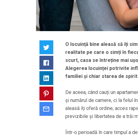
O locuință bine aleasă să îți si
Twitter
realitate pe care o simți în fi
scurt, casa se întreține mai ușo
Facebook
Alegerea locuinței potrivite infl
familiei și chiar starea de spirit
LinkedIn
De aceea, când cauți un apartament 
Pinterest
și numărul de camere, ci la felul î
aleasă îți oferă ordine, acces rapi
Email
previzibile și libertatea de a trăi 
Într-o perioadă în care timpul a d