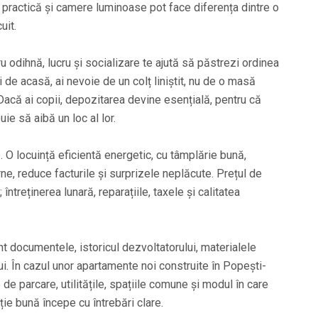
 practică și camere luminoase pot face diferența dintre o
uit.
 odihnă, lucru și socializare te ajută să păstrezi ordinea
 de acasă, ai nevoie de un colț liniștit, nu de o masă
Dacă ai copii, depozitarea devine esențială, pentru că
buie să aibă un loc al lor.
. O locuință eficientă energetic, cu tâmplărie bună,
rne, reduce facturile și surprizele neplăcute. Prețul de
ntreținerea lunară, reparațiile, taxele și calitatea
t documentele, istoricul dezvoltatorului, materialele
ului. În cazul unor apartamente noi construite în Popești-
 de parcare, utilitățile, spațiile comune și modul în care
ție bună începe cu întrebări clare.