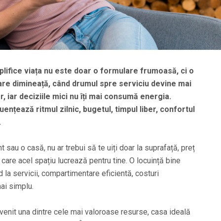
mplifice viața nu este doar o formulare frumoasă, ci o
ecare dimineață, când drumul spre serviciu devine mai
r, iar deciziile mici nu îți mai consumă energia.
uențează ritmul zilnic, bugetul, timpul liber, confortul
.
sau o casă, nu ar trebui să te uiți doar la suprafață, preț
n care acel spațiu lucrează pentru tine. O locuință bine
d la servicii, compartimentare eficientă, costuri
mai simplu.
evenit una dintre cele mai valoroase resurse, casa ideală