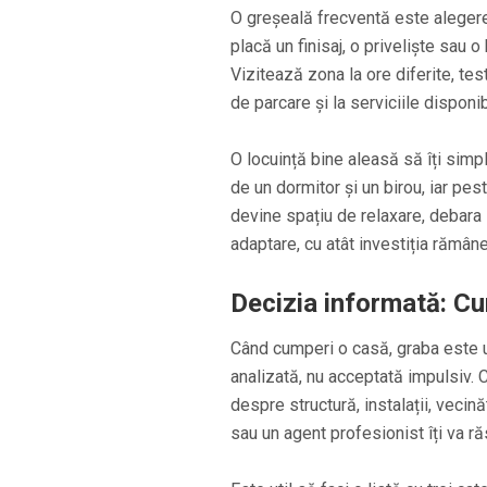
O greșeală frecventă este alegerea
placă un finisaj, o priveliște sau 
Vizitează zona la ore diferite, tes
de parcare și la serviciile disponib
O locuință bine aleasă să îți simpl
de un dormitor și un birou, iar pe
devine spațiu de relaxare, debara 
adaptare, cu atât investiția rămân
Decizia informată: Cu
Când cumperi o casă, graba este u
analizată, nu acceptată impulsiv. C
despre structură, instalații, vecin
sau un agent profesionist îți va ră