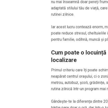
nu mai înseamnă doar pereți frumo
adaptată stilului tău de viață, care 
rutinei zilnice.
Iar acest lucru contează enorm, mai
poate reduce stresul, cheltuielile 
pentru familie, odihnă, muncă și pla
Cum poate o locuință b
localizare
Primul criteriu care îți poate sch
neapărat centrul orașului, ci o zo
metrou, autobuz, școli, grădinițe, 
rutina zilnică într-un program mai r
Gândește-te la diferența dintre 20 
hârtie pare doar o oră, dar într-o 