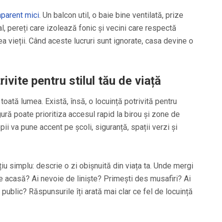
 aparent mici
. Un balcon util, o baie bine ventilată, prize
al, pereți care izolează fonic și vecini care respectă
tea vieții. Când aceste lucruri sunt ignorate, casa devine o
ivite pentru stilul tău de viață
toată lumea. Există, însă, o locuință potrivită pentru
ură poate prioritiza accesul rapid la birou și zone de
pii va pune accent pe școli, siguranță, spații verzi și
iu simplu: descrie o zi obișnuită din viața ta. Unde mergi
e acasă? Ai nevoie de liniște? Primești des musafiri? Ai
public? Răspunsurile îți arată mai clar ce fel de locuință