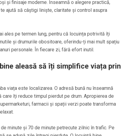
și și finisaje moderne. Înseamnă o alegere practică,
te ajută să câștigi liniște, claritate și control asupra
 ales pe termen lung, pentru că locuința potrivită îți
inutile și drumurile obositoare, oferindu-ți mai mult spațiu
nuri personale. În fiecare zi, fără efort inutil.
ine aleasă să îți simplifice viața prin
imba viața este localizarea. O adresă bună nu înseamnă
nă care îți reduce timpul pierdut pe drum. Apropierea de
supermarketuri, farmacii și spații verzi poate transforma
elaxat.
de minute și 70 de minute petrecute zilnic în trafic. Pe
lună se adună zile întregi pierdute. O locuință bine