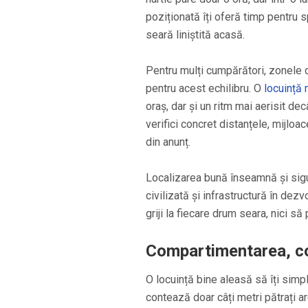
poziționată îți oferă timp pentru s
seară liniștită acasă.
Pentru mulți cumpărători, zonele d
pentru acest echilibru. O
locuință
oraș, dar și un ritm mai aerisit de
verifici concret distanțele, mijloac
din anunț.
Localizarea bună înseamnă și sigu
civilizată și infrastructură în dezv
griji la fiecare drum seara, nici să
Compartimentarea, cos
O locuință bine aleasă să îți simp
contează doar câți metri pătrați are