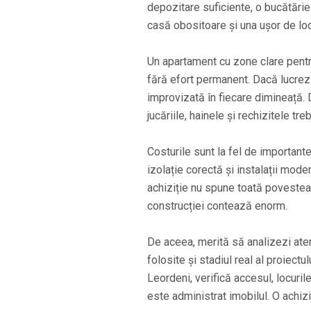
depozitare suficiente, o bucătărie
casă obositoare și una ușor de loc
Un apartament cu zone clare pentru
fără efort permanent. Dacă lucrezi
improvizată în fiecare dimineață. 
jucăriile, hainele și rechizitele tre
Costurile sunt la fel de importante
izolație corectă și instalații mode
achiziție nu spune toată povestea; î
construcției contează enorm.
De aceea, merită să analizezi aten
folosite și stadiul real al proiect
Leordeni, verifică accesul, locurile
este administrat imobilul. O achizi