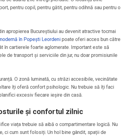
port, pentru copil, pentru gătit, pentru odihnă sau pentru o
in apropierea Bucureștiului au devenit atractive tocmai
 modernă în Popești Leordeni
poate oferi acces bun către
cât în cartierele foarte aglomerate. Important este să
ele de transport și serviciile din jur, nu doar promisiunile
ranță. O zonă luminată, cu străzi accesibile, vecinătate
oltare îți oferă confort psihologic. Nu trebuie să îți faci
 planifici excesiv fiecare ieșire din casă.
turile și confortul zilnic
lifice viața trebuie să aibă o compartimentare logică. Nu
, ci cum sunt folosiți. Un hol bine gândit, spații de