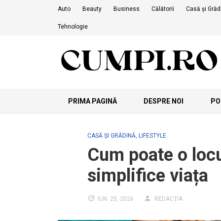
Skip
Auto
Beauty
Business
Călătorii
Casă și Grăd
to
Tehnologie
content
PRIMA PAGINĂ
DESPRE NOI
POL
CASĂ ȘI GRĂDINĂ
,
LIFESTYLE
Cum poate o locui
simplifice viața
IUN. 25, 2026
REDACȚIA