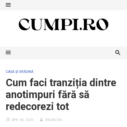
Skip
to
content
CASĂ ȘI GRĂDINĂ
Cum faci tranziția dintre
anotimpuri fără să
redecorezi tot
APR. 06, 2026
REDACȚIA