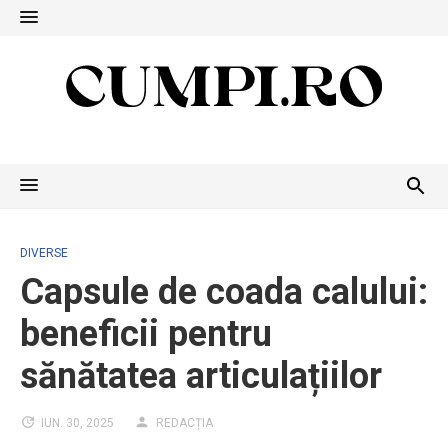
Skip
to
content
DIVERSE
Capsule de coada calului:
beneficii pentru
sănătatea articulațiilor
IUN. 30, 2025
REDACȚIA