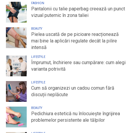
FASHION
Pantalonii cu talie paperbag creează un punct
vizual puternic în zona taliei
BEAUTY
Pielea uscată de pe picioare reacționează
mai bine la aplicări regulate decât la pilire
intensă
LIFESTYLE
Împrumut, închiriere sau cumpărare: cum alegi
varianta potrivită
LIFESTYLE
Cum să organizezi un cadou comun fără
discuții neplăcute
BEAUTY
Pedichiura estetică nu înlocuiește îngrijirea
problemelor persistente ale tălpilor