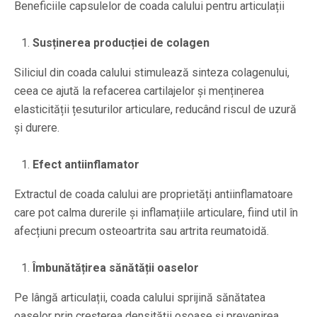
Beneficiile capsulelor de coada calului pentru articulații
Susținerea producției de colagen
Siliciul din coada calului stimulează sinteza colagenului,
ceea ce ajută la refacerea cartilajelor și menținerea
elasticității țesuturilor articulare, reducând riscul de uzură
și durere.
Efect antiinflamator
Extractul de coada calului are proprietăți antiinflamatoare
care pot calma durerile și inflamațiile articulare, fiind util în
afecțiuni precum osteoartrita sau artrita reumatoidă.
Îmbunătățirea sănătății oaselor
Pe lângă articulații, coada calului sprijină sănătatea
oaselor prin creșterea densității osoase și prevenirea