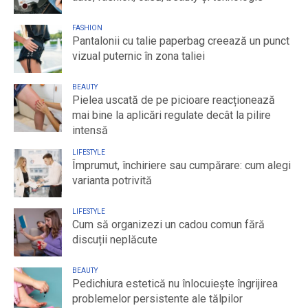
FASHION
Pantalonii cu talie paperbag creează un punct
vizual puternic în zona taliei
BEAUTY
Pielea uscată de pe picioare reacționează
mai bine la aplicări regulate decât la pilire
intensă
LIFESTYLE
Împrumut, închiriere sau cumpărare: cum alegi
varianta potrivită
LIFESTYLE
Cum să organizezi un cadou comun fără
discuții neplăcute
BEAUTY
Pedichiura estetică nu înlocuiește îngrijirea
problemelor persistente ale tălpilor