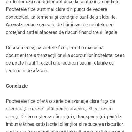
prețurilor sau condițiilor pot duce la confuzii și conflicte.
Pachetele fixe sunt mai clare din punct de vedere
contractual, iar termenii și condițiile sunt deja stabilite.
Aceasta reduce șansele de litigii sau de neînțelegeri,
protejând astfel afacerea de riscuri financiare și legale.
De asemenea, pachetele fixe permit o mai bună
documentare a tranzacțiilor și a acordurilor încheiate, ceea
ce poate fi util în cazul unei auditori sau în relațiile cu
partenerii de afaceri.
Concluzie
Pachetele fixe oferă o serie de avantaje clare față de
ofertele „la cerere”, atât pentru afacere, cât și pentru
clienți. De la creșterea eficienței și transparenței, până la
îmbunătățirea satisfacției clienților și reducerea riscurilor,
pachetele fixe permit afacerii tale să opereze într-un mod