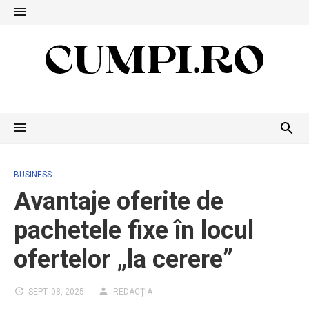
Skip
to
content
BUSINESS
Avantaje oferite de
pachetele fixe în locul
ofertelor „la cerere”
SEPT. 08, 2025
REDACȚIA